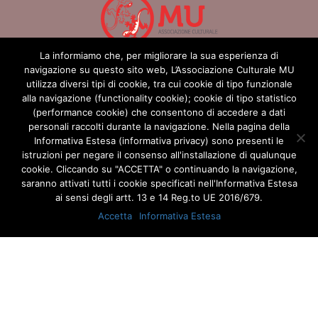
La informiamo che, per migliorare la sua esperienza di
navigazione su questo sito web, L’Associazione Culturale MU
HOMEPAGE
ARTICOLI
CALENDARIO
utilizza diversi tipi di cookie, tra cui cookie di tipo funzionale
alla navigazione (functionality cookie); cookie di tipo statistico
CONTATTI
PRIVACY POLICY
AREA RISERVATA
(performance cookie) che consentono di accedere a dati
AREA OPERATORI
personali raccolti durante la navigazione. Nella pagina della
Informativa Estesa (informativa privacy) sono presenti le
istruzioni per negare il consenso all'installazione di qualunque
cookie. Cliccando su "ACCETTA" o continuando la navigazione,
saranno attivati tutti i cookie specificati nell'Informativa Estesa
ai sensi degli artt. 13 e 14 Reg.to UE 2016/679.
Accetta
Informativa Estesa
© COPYRIGHTS 2016
ASSOCIAZIONE MU
CF: 92029250468. ALL
RIGHTS RESERVED | ASSOCIAZIONE CULTURALE MU APS CIRCUITO
CONACREIS. LE ATTIVITÀ SONO RISERVATE AI SOCI.
FIWFAN