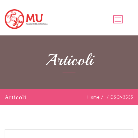
Articoli
Articoli
Home
/
/
DSCN3535