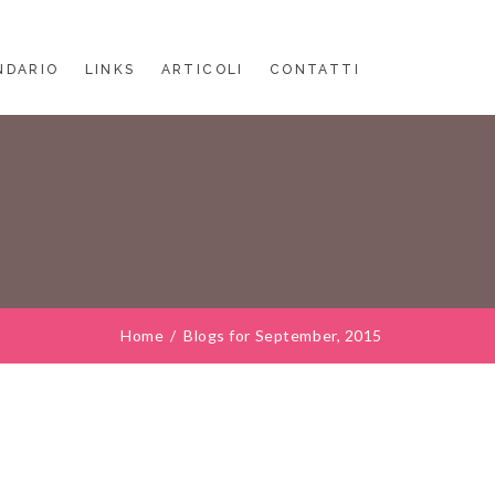
NDARIO
LINKS
ARTICOLI
CONTATTI
Home
/
Blogs for September, 2015