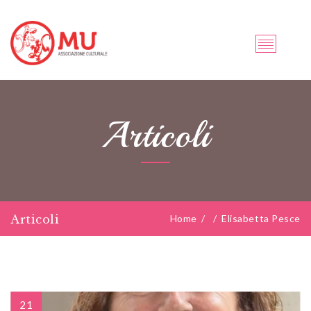
Articoli
Articoli
Home
/
/
Elisabetta Pesce
21