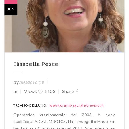
JUN
Elisabetta Pesce
|
by
Alessio Falchi
|
|
In
Views
1103
Share
www.craniosacraletreviso.it
TREVISO-BELLUNO:
Operatrice craniosacrale dal 2003, è socia
qualificata A.CS.I. MROICS. Ha conseguito Master in
Biodinamica Craniosacrale nel 2017. Si é formata nel