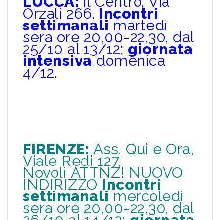
LUCCA
:
Il Centro, Via
Orzali 266.
Incontri
settimanali
martedì
sera ore 20,00-22,30, dal
25/10 al 13/12;
giornata
intensiva
domenica
4/12.
FIRENZE
:
Ass. Qui e Ora,
Viale Redi 127,
Novoli ATTNZ! NUOVO
INDIRIZZO
Incontri
settimanali
mercoledì
sera ore 20,00-22,30, dal
26/10 al 14/12;
giornata