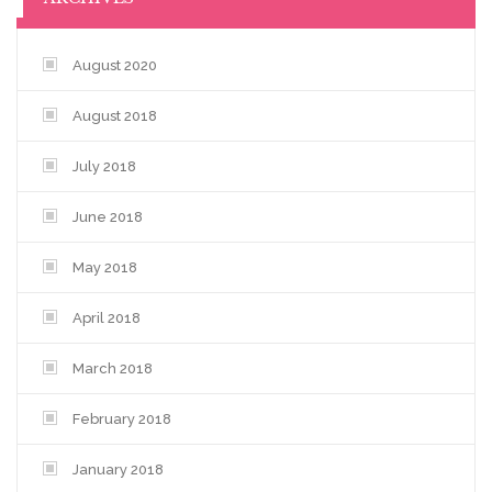
d
n
o
d
w
o
)
w
)
August 2020
August 2018
July 2018
June 2018
May 2018
April 2018
March 2018
February 2018
January 2018